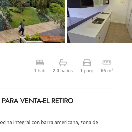
2
1
hab
2.0
baños
1
parq
66
m
PARA VENTA-EL RETIRO
cocina integral con barra americana, zona de 