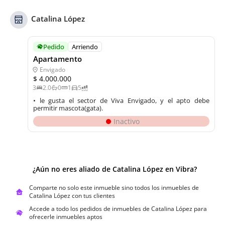
Catalina López
Pedido
Arriendo
Apartamento
Envigado
$ 4.000.000
3
2.0
0
1
5
• le gusta el sector de Viva Envigado, y el apto debe 
permitir mascota(gata).
Inactivo
¿Aún no eres aliado de
Catalina López
en Vibra?
Comparte no solo este inmueble sino todos los inmuebles de
Catalina López
con tus clientes
Accede a todo los pedidos de inmuebles de
Catalina López
para
ofrecerle inmuebles aptos