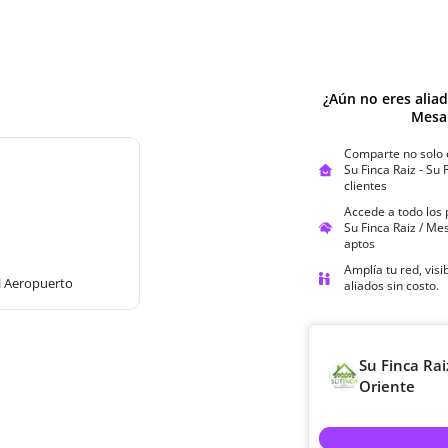
¿Aún no eres alia
Mesa
Comparte no solo 
Su Finca Raiz - Su
clientes
Accede a todo los
Su Finca Raiz / Me
aptos
Amplía tu red, vis
el Aeropuerto
aliados sin costo.
Su Finca Rai
Oriente