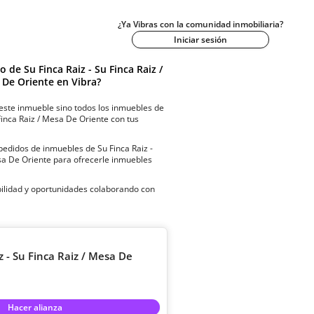
¿Ya Vibras con la comunidad inmobiliaria?
Iniciar sesión
do de
Su Finca Raiz - Su Finca Raiz /
 De Oriente
en Vibra?
este inmueble sino todos los inmuebles de
 Finca Raiz / Mesa De Oriente
con tus
 pedidos de inmuebles de
Su Finca Raiz -
sa De Oriente
para ofrecerle inmuebles
ibilidad y oportunidades colaborando con
z - Su Finca Raiz / Mesa De
Hacer alianza