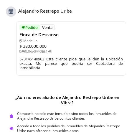
Alejandro Restrepo Uribe
Pedido
Venta
Finca de Descanso
Medellín
$ 380.000.000
0
0.0
0
0
1
573145140962 Esta cliente pide que le den la ubicación 
exacta, Me parece que podria ser Captadora de 
inmobiliaria
¿Aún no eres aliado de
Alejandro Restrepo Uribe
en
Vibra?
Comparte no solo este inmueble sino todos los inmuebles de
Alejandro Restrepo Uribe
con tus clientes
Accede a todo los pedidos de inmuebles de
Alejandro Restrepo
Uribe
para ofrecerle inmuebles aptos