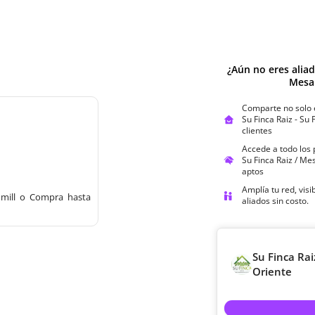
¿Aún no eres alia
Mesa
Comparte no solo 
Su Finca Raiz - Su
clientes
Accede a todo los
Su Finca Raiz / Me
aptos
Amplía tu red, vis
mill o Compra hasta 
aliados sin costo.
Su Finca Rai
Oriente