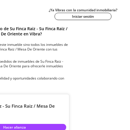
¿Ya Vibras con la comunidad inmobiliaria?
Iniciar sesión
do de
Su Finca Raiz - Su Finca Raiz /
 De Oriente
en Vibra?
este inmueble sino todos los inmuebles de
 Finca Raiz / Mesa De Oriente
con tus
 pedidos de inmuebles de
Su Finca Raiz -
sa De Oriente
para ofrecerle inmuebles
ibilidad y oportunidades colaborando con
z - Su Finca Raiz / Mesa De
Hacer alianza