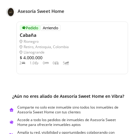
Asesoría Sweet Home
Pedido
Arriendo
Cabaña
Rionegro
Retiro, Antioquia, Colombia
Llanogrande
$ 4.000.000
2
1.0
0
0
5
¿Aún no eres aliado de
Asesoría Sweet Home
en Vibra?
Comparte no solo este inmueble sino todos los inmuebles de
Asesoría Sweet Home
con tus clientes
Accede a todo los pedidos de inmuebles de
Asesoría Sweet
Home
para ofrecerle inmuebles aptos
Amplía tu red, visibilidad y oportunidades colaborando con