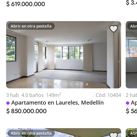
$ 3
$ 619.000.000
Abrir en otra pestaña
Abr
2
3
hab
4.0
baños
149
m
Cód:
10404
2
ha
Apartamento en Laureles, Medellín
Ap
$ 850.000.000
$ 5
Abrir en otra pestaña
Abr