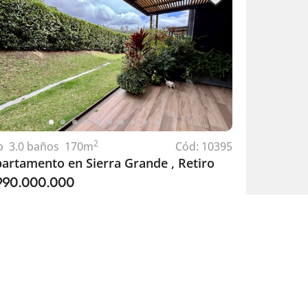
2
b
3.0
baños
170
m
Cód:
10395
artamento en Sierra Grande , Retiro
.990.000.000
ir en otra pestaña