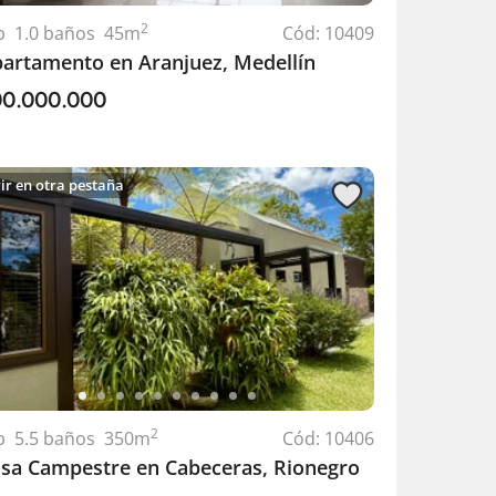
2
b
1.0
baños
45
m
Cód:
10409
artamento en Aranjuez, Medellín
00.000.000
ir en otra pestaña
2
b
5.5
baños
350
m
Cód:
10406
sa Campestre en Cabeceras, Rionegro