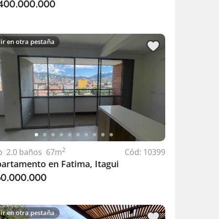
.400.000.000
ir en otra pestaña
2
b
2.0
baños
67
m
Cód:
10399
artamento en Fatima, Itagui
60.000.000
ir en otra pestaña