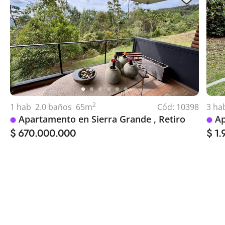
2
1
hab
2.0
baños
65
m
Cód:
10398
3
ha
Apartamento en Sierra Grande , Retiro
Ap
$ 670.000.000
$ 1
Abrir en otra pestaña
Abr