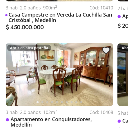
2
3
hab
2.0
baños
900
m
Cód:
10410
2
ha
Casa Campestre en Vereda La Cuchilla San
Ap
Cristóbal , Medellín
$ 2
$ 450.000.000
Abrir en otra pestaña
Abr
2
3
hab
2.0
baños
102
m
Cód:
10408
5
ha
Apartamento en Conquistadores,
Ca
Medellín